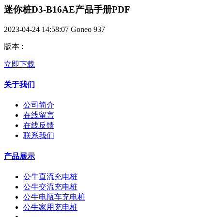
迷你桩D3-B16AE产品手册PDF
2023-04-24 14:58:07
Goneo
937
版本
:
立即下载
关于我们
公司简介
在线留言
在线反馈
联系我们
产品展示
公牛直流充电桩
公牛交流充电桩
公牛电瓶车充电桩
公牛家用充电桩