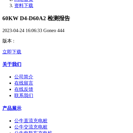
资料下载
60KW D4-D60A2 检测报告
2023-04-24 16:06:33
Goneo
444
版本
:
立即下载
关于我们
公司简介
在线留言
在线反馈
联系我们
产品展示
公牛直流充电桩
公牛交流充电桩