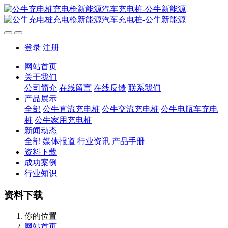
登录
注册
网站首页
关于我们
公司简介
在线留言
在线反馈
联系我们
产品展示
全部
公牛直流充电桩
公牛交流充电桩
公牛电瓶车充电
桩
公牛家用充电桩
新闻动态
全部
媒体报道
行业资讯
产品手册
资料下载
成功案例
行业知识
资料下载
你的位置
网站首页