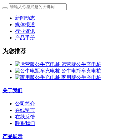
新闻动态
媒体报道
行业资讯
产品手册
为您推荐
运营版公牛充电桩
公牛电瓶车充电桩
家用版公牛充电桩
关于我们
公司简介
在线留言
在线反馈
联系我们
产品展示