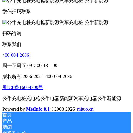
微信扫码联系
扫码咨询
联系我们
400-004-2686
周一至周五 09：00-18：00
版权所有 2006-2021
400-004-2686
粤ICP备16004799号
公牛充电桩充电枪公牛电器新能源汽车充电器公牛新能源
Powered by
MetInfo 8.1
©2008-2026
mituo.cn
首页
产品
新闻