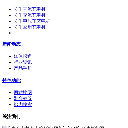
公牛直流充电桩
公牛交流充电桩
公牛电瓶车充电桩
公牛家用充电桩
新闻动态
媒体报道
行业资讯
产品手册
特色功能
网站地图
聚合标签
站内搜索
关注我们