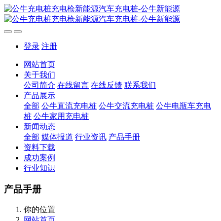
登录
注册
网站首页
关于我们
公司简介
在线留言
在线反馈
联系我们
产品展示
全部
公牛直流充电桩
公牛交流充电桩
公牛电瓶车充电
桩
公牛家用充电桩
新闻动态
全部
媒体报道
行业资讯
产品手册
资料下载
成功案例
行业知识
产品手册
你的位置
网站首页