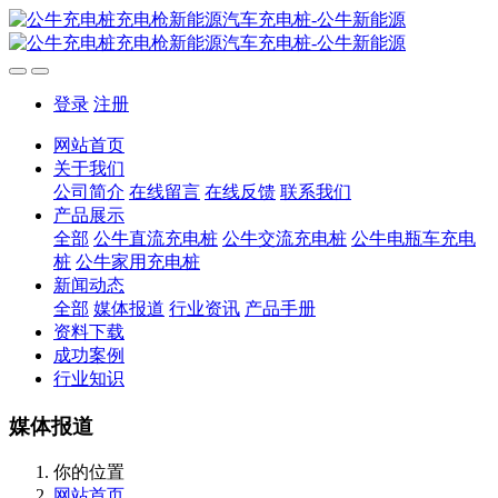
登录
注册
网站首页
关于我们
公司简介
在线留言
在线反馈
联系我们
产品展示
全部
公牛直流充电桩
公牛交流充电桩
公牛电瓶车充电
桩
公牛家用充电桩
新闻动态
全部
媒体报道
行业资讯
产品手册
资料下载
成功案例
行业知识
媒体报道
你的位置
网站首页