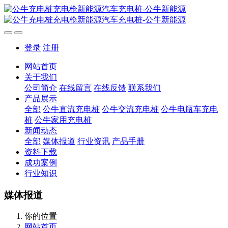
登录
注册
网站首页
关于我们
公司简介
在线留言
在线反馈
联系我们
产品展示
全部
公牛直流充电桩
公牛交流充电桩
公牛电瓶车充电
桩
公牛家用充电桩
新闻动态
全部
媒体报道
行业资讯
产品手册
资料下载
成功案例
行业知识
媒体报道
你的位置
网站首页