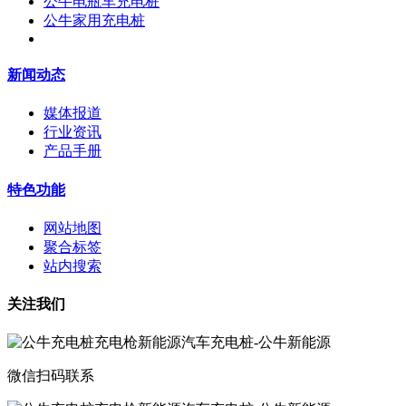
公牛电瓶车充电桩
公牛家用充电桩
新闻动态
媒体报道
行业资讯
产品手册
特色功能
网站地图
聚合标签
站内搜索
关注我们
微信扫码联系